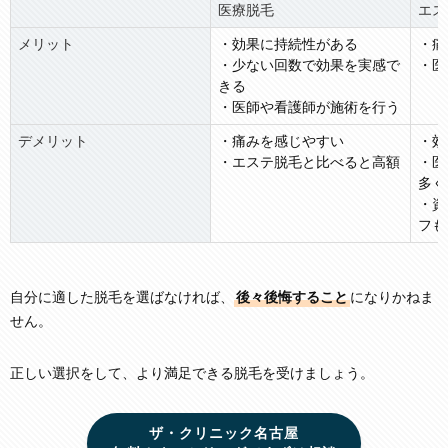
医療脱毛
エス
メリット
・効果に持続性がある
・痛
・少ない回数で効果を実感で
・医
きる
・医師や看護師が施術を行う
デメリット
・痛みを感じやすい
・効
・エステ脱毛と比べると高額
・医
多く
・資
フも
自分に適した脱毛を選ばなければ、
後々後悔すること
になりかねま
せん。
正しい選択をして、より満足できる脱毛を受けましょう。
ザ・クリニック名古屋