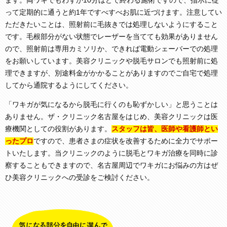
ます。両ワキでもわずか10分ほどで終わる施術ですので、指示に従
って定期的に通うと約1年ですべすべお肌に近づけます。注意してい
ただきたいことは、照射前に毛抜きでは処理しないようにすること
です。毛根部分がない状態でレーザーを当てても効果がありません
ので、照射前は専用カミソリか、できれば電動シェーバーでの処理
をお願いしています。美容クリニックや脱毛サロンでも照射前に処
理できますが、別途料金がかかることがありますのでご自宅で処理
してから通院するようにしてください。
「ワキガが気になるから脱毛に行くのも恥ずかしい」と思うことは
ありません。ザ・クリニック名古屋をはじめ、美容クリニックは医
療機関としての役割があります。
スタッフは皆、医師や看護師とい
ったプロ
ですので、患者さまの症状を改善するために全力でサポー
トいたします。当クリニックのように脱毛とワキガ治療を同時に診
察することもできますので、名古屋周辺でワキガにお悩みの方はぜ
ひ美容クリニックへの受診をご検討ください。