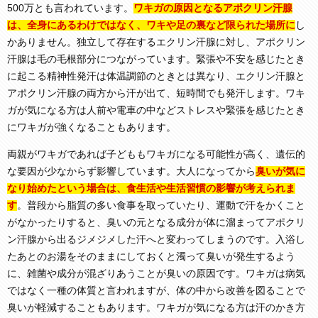
500万とも言われています。
ワキガの原因となるアポクリン汗腺
は、全身にあるわけではなく、ワキや足の裏など限られた場所に
し
かありません。独立して存在するエクリン汗腺に対し、アポクリン
汗腺は毛の毛根部分につながっています。緊張や不安を感じたとき
に起こる精神性発汗は体温調節のときとは異なり、エクリン汗腺と
アポクリン汗腺の両方から汗が出て、短時間でも発汗します。ワキ
ガが気になる方は人前や電車の中などストレスや緊張を感じたとき
にワキガが強くなることもあります。
両親がワキガであれば子どももワキガになる可能性が高く、遺伝的
な要因が少なからず影響しています。大人になってから
臭いが気に
なり始めたという場合は、食生活や生活習慣の影響が考えられま
す
。普段から脂質の多い食事を取っていたり、運動で汗をかくこと
がなかったりすると、臭いの元となる成分が体に溜まってアポクリ
ン汗腺から出るジメジメした汗へと変わってしまうのです。入浴し
たあとのお湯をそのままにしておくと濁って臭いが発生するよう
に、雑菌や成分が混ざりあうことが臭いの原因です。ワキガは病気
ではなく一種の体質と言われますが、体の中から改善を図ることで
臭いが軽減することもあります。ワキガが気になる方は汗のかき方