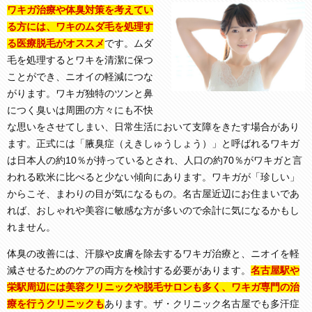
ワキガ治療や体臭対策を考えてい
る方には、ワキのムダ毛を処理す
る医療脱毛がオススメ
です。ムダ
毛を処理するとワキを清潔に保つ
ことができ、ニオイの軽減につな
がります。ワキガ独特のツンと鼻
につく臭いは周囲の方々にも不快
な思いをさせてしまい、日常生活において支障をきたす場合があり
ます。正式には「腋臭症（えきしゅうしょう）」と呼ばれるワキガ
は日本人の約10％が持っているとされ、人口の約70％がワキガと言
われる欧米に比べると少ない傾向にあります。ワキガが「珍しい」
からこそ、まわりの目が気になるもの。名古屋近辺にお住まいであ
れば、おしゃれや美容に敏感な方が多いので余計に気になるかもし
れません。
体臭の改善には、汗腺や皮膚を除去するワキガ治療と、ニオイを軽
減させるためのケアの両方を検討する必要があります。
名古屋駅や
栄駅周辺には美容クリニックや脱毛サロンも多く、ワキガ専門の治
療を行うクリニックも
あります。ザ・クリニック名古屋でも多汗症