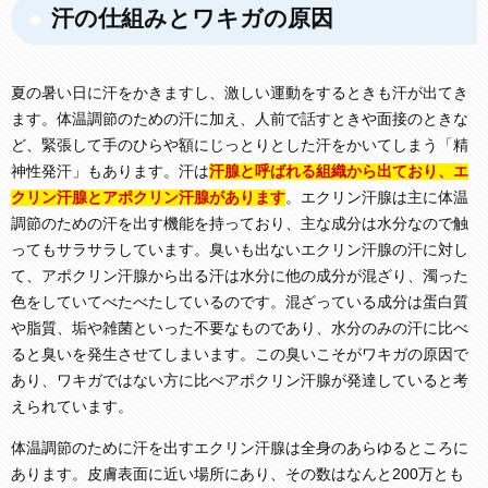
汗の仕組みとワキガの原因
夏の暑い日に汗をかきますし、激しい運動をするときも汗が出てき
ます。体温調節のための汗に加え、人前で話すときや面接のときな
ど、緊張して手のひらや額にじっとりとした汗をかいてしまう「精
神性発汗」もあります。汗は
汗腺と呼ばれる組織から出ており、エ
クリン汗腺とアポクリン汗腺があります
。エクリン汗腺は主に体温
調節のための汗を出す機能を持っており、主な成分は水分なので触
ってもサラサラしています。臭いも出ないエクリン汗腺の汗に対し
て、アポクリン汗腺から出る汗は水分に他の成分が混ざり、濁った
色をしていてべたべたしているのです。混ざっている成分は蛋白質
や脂質、垢や雑菌といった不要なものであり、水分のみの汗に比べ
ると臭いを発生させてしまいます。この臭いこそがワキガの原因で
あり、ワキガではない方に比べアポクリン汗腺が発達していると考
えられています。
体温調節のために汗を出すエクリン汗腺は全身のあらゆるところに
あります。皮膚表面に近い場所にあり、その数はなんと200万とも