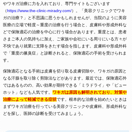
やワキガ治療に力を入れており、専門サイトもございます
（
https://www.the-clinic-miradry.com/
）。「美容クリニックでワキ
ガの治療？」と不思議に思うかもしれませんが、当院のように美容
医療の立場で軽度～重度の治療を行う場合と、皮膚科や形成外科な
どで保険適応の治療を中心に行う場合があります。重度とは、患者
さまご本人の気持ちに加え、ご家族や会社にいる周りにいる方々が
不快であり就業に支障をきたす場合を指します。皮膚科や形成外科
で「重度の腋臭症」と診断されると、保険適応の手術を受けられま
す。
保険適応となる手術は皮膚を切り取る皮膚切除や、ワキガの原因と
なる汗腺を取り除く剪除法などがあります。最近では、保険適応外
ではあるものの、高い効果が期待できる「ミラドライ」や「ビュー
ホット」なども人気です。
ワキガは原因も解明されており、対策や
治療によって軽減できる症状
です。根本的な治療を始めたいときは
まずワキガ治療を行っている美容クリニックや皮膚科、形成外科な
どを探し、医師の診断を受けてみましょう。