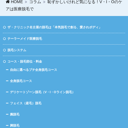
HOME
コラム
恥ずかしいけれど気になる！V・I・Oのケ
アは医療脱毛で
ザ・クリニック名古屋の脱毛は「本気脱毛で創る、愛されボディ」
テーラーメイド医療脱毛
脱毛システム
コース・脱毛部位・料金
自由に選べるプチ全身脱毛コース
全身脱毛コース
デリケートゾーン脱毛（V・I・Oライン脱毛）
フェイス（産毛）脱毛
腕脱毛
脚脱毛