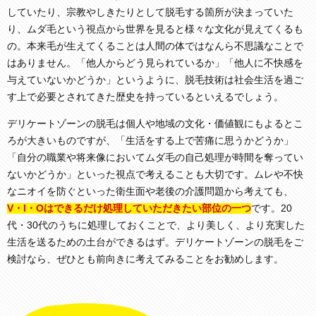
していたり、宗教やしきたりとして脱毛する箇所が決まっていた
り、ムダ毛という視点から世界を見ると様々な文化が見えてくるも
の。本来毛が生えてくることは人間の体ではなんら不思議なことで
はありません。「他人からどう見られているか」「他人に不快感を
与えていないかどうか」というように、脱毛技術は社会生活を過ご
す上で必要とされてきた歴史を持っているといえるでしょう。
デリケートゾーンの脱毛は個人や地域の文化・価値観にもよるとこ
ろが大きいものですが、「生活をする上で苦痛に思うかどうか」
「自分の職業や将来像においてムダ毛の自己処理が時間を奪ってい
ないかどうか」といった視点で考えることも大切です。ムレや不快
なニオイを防ぐといった衛生面や老後の介護問題から考えても、
V・I・Oはできるだけ処理していただきたい部位の一つ
です。20
代・30代のうちに処理しておくことで、より美しく、より充実した
生活を送るための土台ができるはず。デリケートゾーンの脱毛をご
検討なら、ぜひとも前向きに考えてみることをお勧めします。