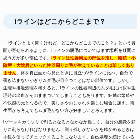
Iラインはどこからどこまで？
「Iラインとよく聞くけれど、どこからどこまでのこと？」という質
問が寄せられるように、Iラインの脱毛についてはまず場所を疑問に
思う方が多い部位です。
Iラインは性器周辺の部位を指し、陰核・小
陰唇・大陰唇といった性器周りに毛が生えていることは珍しくあり
ません
。体を真正面から見たときに目立つVラインに比べ、自分で
覗き込まないかぎりムダ毛が目立つことはない部位です。しかし、
生理や排泄処理を考えると、Iラインの性器周辺のムダ毛には尿や生
理時の出血がそのままついてしまうこともあります。細菌の繁殖や
不快感の元となるので、美しさやおしゃれを楽しむ場合に加え、衛
生面から考えてもムダ毛がない方が好ましいと考えます。
Iゾーンをカミソリで剃るとなるとなかなか難しく、自分の感覚を頼
りに剃らなければなりません。剃り残しがないかを確かめるときは
手鏡を使ってチェックすることになります。自己処理を続けている