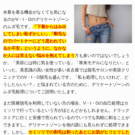
水着を着る機会がなくても気にな
るのがV・I・Oのデリケートゾーン
のムダ毛です。
「下着からはみ出
してしまい恥ずかしい」「剛毛な
のでパートナーにどう思われてい
るか不安」というように、なかな
か人には言えない悩みを抱えてしまう
方も多いのではないでしょう
か。「美容には特に気を使っている」「将来モデルになりたい」と
いった、美意識の高い女性が多い名古屋では脱毛サロンや美容クリ
ニックでのV・I・O脱毛も盛んです。「私も処理したいけれど、ど
うしたらいい？」と悩まれている方のために、デリケートゾーンの
ムダ毛処理についてご説明いたします。
まだ医療脱毛を利用していない方の場合、V・I・Oの自己処理はカ
ミソリで行っているという方がほとんどかもしれません。ドラック
ストアに行くと安価で売られているのでいつでも気軽に剃ることが
できますし、デリケートゾーンを他の誰にも見られずに処理できま
す。しかし、
カミソリでの剃毛は剃ったあとにお肌がヒリヒリした