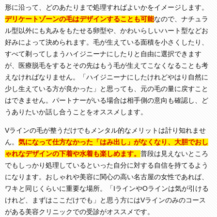
形に沿って、どのあたりまで処理すればよいかをイメージします。
デリケートゾーンの毛はデザインすることも可能
なので、ナチュラ
ル型以外にも丸みをもたせる卵型や、かわいらしいハート型などお
好みによって決められます。毛が生えている面積を小さくしたり、
すべて剃ってしまうハイジニーナにしたりと自由に選択できます
が、医療脱毛をするとその先はもう毛が生えてこなくなることも考
えなければなりません。「ハイジニーナにしたけれどやはり自然に
少し生えている方が良かった」と思っても、元の毛の量に戻すこと
はできません。パートナーがいる場合は相手側の意向も確認し、ど
うありたいか話し合うことをオススメします。
Vラインの毛が整うだけでもメンタル的なメリットは計り知れませ
ん。
気になって仕方なかった「はみ出し」がなくなり、大胆でおし
ゃれなデザインの下着や水着も楽しめます。
普段は見えないところ
でもしっかり処理しているといった自分に対する自信を持てるよう
になります。おしゃれや美容に関心の高い名古屋の女性であれば、
ワキと同じくらいに重要な場所。「IラインやOラインは気が引ける
けれど、まずはここだけでも」と思う方にはVラインのみのコース
がある美容クリニックでの受診がオススメです。