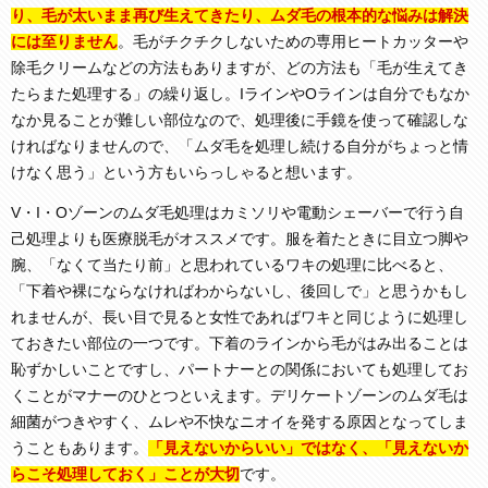
り、毛が太いまま再び生えてきたり、ムダ毛の根本的な悩みは解決
には至りません
。毛がチクチクしないための専用ヒートカッターや
除毛クリームなどの方法もありますが、どの方法も「毛が生えてき
たらまた処理する」の繰り返し。IラインやOラインは自分でもなか
なか見ることが難しい部位なので、処理後に手鏡を使って確認しな
ければなりませんので、「ムダ毛を処理し続ける自分がちょっと情
けなく思う」という方もいらっしゃると想います。
V・I・Oゾーンのムダ毛処理はカミソリや電動シェーバーで行う自
己処理よりも医療脱毛がオススメです。服を着たときに目立つ脚や
腕、「なくて当たり前」と思われているワキの処理に比べると、
「下着や裸にならなければわからないし、後回しで」と思うかもし
れませんが、長い目で見ると女性であればワキと同じように処理し
ておきたい部位の一つです。下着のラインから毛がはみ出ることは
恥ずかしいことですし、パートナーとの関係においても処理してお
くことがマナーのひとつといえます。デリケートゾーンのムダ毛は
細菌がつきやすく、ムレや不快なニオイを発する原因となってしま
うこともあります。
「見えないからいい」ではなく、「見えないか
らこそ処理しておく」ことが大切
です。