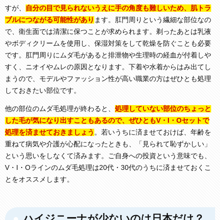
すが、
自分の目で見られないうえに手の角度も難しいため、肌トラ
ブルにつながる可能性があり
ます。肛門周りという繊細な部位なの
で、衛生面では清潔に保つことが求められます。剃ったあとは乳液
やボディクリームを使用し、保湿対策をして乾燥を防ぐことも必要
です。肛門周りにムダ毛があると排泄物や生理時の経血が付着しや
すく、ニオイやムレの原因となります。下着や水着からはみ出てし
まうので、モデルやファッション性が高い職業の方はぜひとも処理
しておきたい部位です。
他の部位のムダ毛処理が終わると、
処理していない部位のちょっと
した毛が気になり出すこともあるので、ぜひともV・I・Oセットで
処理を済ませておきましょう
。若いうちに済ませておけば、年齢を
重ねて病気や介護が心配になったときも、「見られて恥ずかしい」
という思いをしなくて済みます。ご自身への投資という意味でも、
V・I・Oラインのムダ毛処理は20代・30代のうちに済ませておくこ
とをオススメします。
ハイジニーナが少ないのは日本だけ？