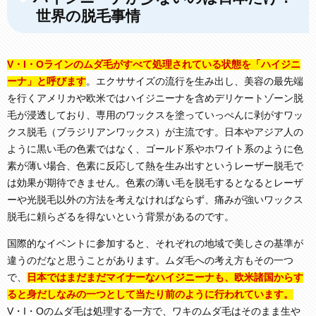
世界の脱毛事情
V・I・Oラインのムダ毛がすべて処理されている状態を「ハイジニ
ーナ」と呼びます
。エクササイズの流行を生み出し、美容の最先端
を行くアメリカや欧米ではハイジニーナを含めデリケートゾーン脱
毛が浸透しており、専用のワックスを塗っていっぺんに剥がすワッ
クス脱毛（ブラジリアンワックス）が主流です。日本やアジア人の
ように黒い毛の色素ではなく、ゴールド系やホワイト系のように色
素が薄い場合、色素に反応して熱を生み出すというレーザー脱毛で
は効果が期待できません。色素の薄い毛を脱毛するとなるとレーザ
ーや光脱毛以外の方法を考えなければならず、痛みが強いワックス
脱毛に頼らざるを得ないという背景があるのです。
国際的なイベントに参加すると、それぞれの地域で美しさの基準が
違うのだなと思うことがあります。ムダ毛への考え方もその一つ
で、
日本ではまだまだマイナーなハイジニーナも、欧米諸国からす
ると身だしなみの一つとして当たり前のように行われています。
V・I・Oのムダ毛は処理する一方で、ワキのムダ毛はそのまま生や