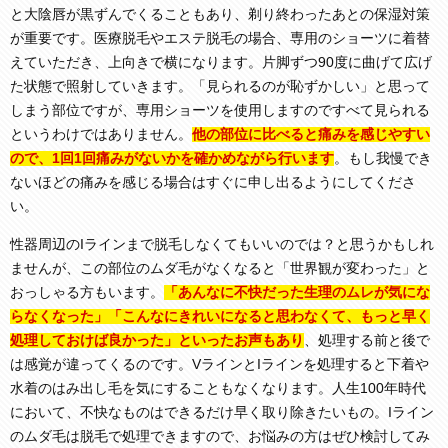
と大陰唇が黒ずんでくることもあり、剃り終わったあとの保湿対策
が重要です。医療脱毛やエステ脱毛の場合、専用のショーツに着替
えていただき、上向きで横になります。片脚ずつ90度に曲げて広げ
た状態で照射していきます。「見られるのが恥ずかしい」と思って
しまう部位ですが、専用ショーツを使用しますのですべて見られる
というわけではありません。
他の部位に比べると痛みを感じやすい
ので、1回1回痛みがないかを確かめながら行います
。もし我慢でき
ないほどの痛みを感じる場合はすぐに申し出るようにしてくださ
い。
性器周辺のIラインまで脱毛しなくてもいいのでは？と思うかもしれ
ませんが、この部位のムダ毛がなくなると「世界観が変わった」と
おっしゃる方もいます。
「あんなに不快だった生理のムレが気にな
らなくなった」「こんなにきれいになると思わなくて、もっと早く
処理しておけば良かった」といったお声もあり
、処理する前と後で
は感覚が違ってくるのです。VラインとIラインを処理すると下着や
水着のはみ出し毛を気にすることもなくなります。人生100年時代
において、不快なものはできるだけ早く取り除きたいもの。Iライン
のムダ毛は脱毛で処理できますので、お悩みの方はぜひ検討してみ